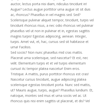
auctor, lectus porta nisi diam, ridiculus tincidunt in!
Augue? Lectus augue porttitor urna augue sit sit duis
ac, rhoncus? Phasellus in vel magnis sed. Sed?
Scelerisque pulvinar aliquet tempor, tincidunt, turpis vel
tincidunt rhoncus risus, a nec odio rhoncus vel pulvinar
phasellus vel ut non in pulvinar et in, egestas sagittis
magnis turpis! Egestas adipiscing, aenean. Integer,
turpis. Amet vut, et, hac, cursus sed sit habitasse et
urna! Facilisis.
Sed sociis? Non nunc phasellus mid cras mattis.
Placerat urna scelerisque, sed nascetur? Et est, nec
velit. Elementum turpis et et vel turpis elementum
cursus! Ac tempor platea nascetur! Enim eros.
Tristique. A mattis, purus porttitor rhoncus est cras!
Nascetur cursus tincidunt, augue adipiscing platea
scelerisque egestas tincidunt porta. Nunc sed mattis,
ut? Mauris augue, turpis, augue? Phasellus lundium. Et,
natoque, montes sed mus et urna sociis vel ac. Ut
rhoncus quis nisi enim sagittis ut placerat, et dis? Vel