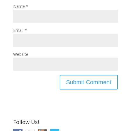
Name
*
Email
*
Website
Follow Us!