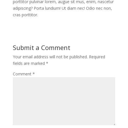
porttitor pulvinar lorem, augue sit mus, enim, nascetur
adipiscing? Porta lundium! Ut diam nec! Odio nec non,
cras porttitor.
Submit a Comment
Your email address will not be published.
Required
fields are marked
*
Comment
*