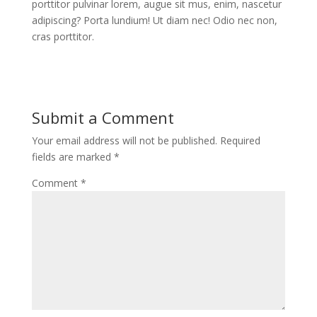
porttitor pulvinar lorem, augue sit mus, enim, nascetur
adipiscing? Porta lundium! Ut diam nec! Odio nec non,
cras porttitor.
Submit a Comment
Your email address will not be published.
Required
fields are marked
*
Comment
*